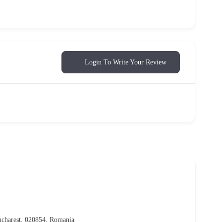
Login To Write Your Review
Bucharest, 020854, Romania