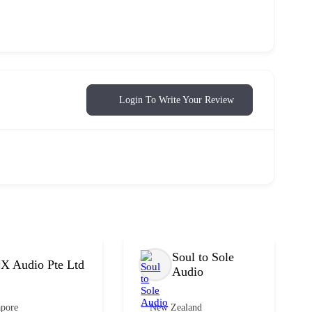
Login To Write Your Review
Soul to Sole
X Audio Pte Ltd
Audio
apore
New Zealand