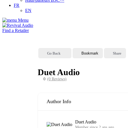
Haut-parleurs BSC™
FR
EN
Menu
Find a Retailer
Go Back
Bookmark
Share
Duet Audio
0
(0 Reviews)
Author Info
Duet Audio
Member since 2 ans ago