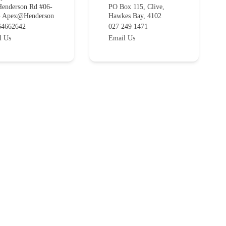
Henderson Rd #06-
PO Box 115, Clive,
4 Apex@Henderson
Hawkes Bay, 4102
64662642
027 249 1471
l Us
Email Us