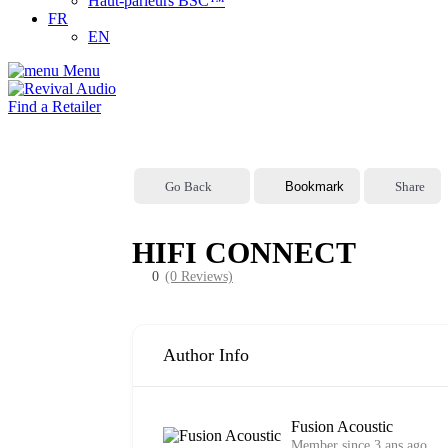
Haut-parleurs BSC™
FR
EN
Menu
Find a Retailer
Go Back
Bookmark
Share
HIFI CONNECT
0
(0 Reviews)
Author Info
Fusion Acoustic
Member since 3 ans ago