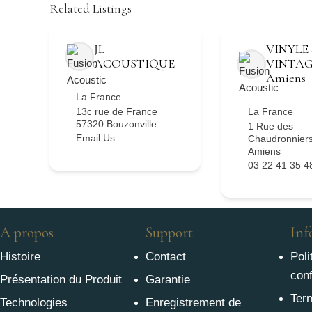
Related Listings
JL
VINYLE 
ACOUSTIQUE
VINTA
Amiens
La France
13c rue de France
La France
57320 Bouzonville
1 Rue des
Email Us
Chaudronniers
Amiens
03 22 41 35 4
A propos
Support
Inf
Histoire
Contact
Poli
conf
Présentation du Produit
Garantie
Ter
Technologies
Enregistrement de