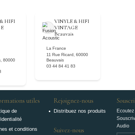
& HIFI
VINYLE & HIFI
GE
VINTAGE
Beauvais
La France
11 Rue Ricard, 60000
, 80000
Beauvais
03 44 84 41 83
8
ormations utiles
Rejoignez-nous
Souscri
tique de
Distribuez nos produits
Ecoutez 
Souscriv
identialité
Audio
mes et conditions
Suivez-nous